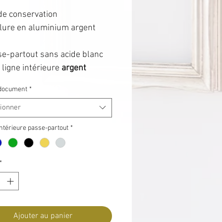
de conservation
ure en aluminium argent
e-partout sans acide blanc
 ligne intérieure
argent
on mousse sans acide pour le
u document
*
tionner
e à protection UV99
u avec la quincaillerie
ntérieure passe-partout
*
crochage.
pour exposer vos diplômes
*
sionnellement !
Ajouter au panier