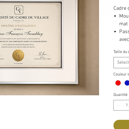
Cadre 
Moul
mat
Pass
avec
Cart
Taille d
dos
Sélec
Vitr
Vend
Couleur i
d'ac
Idéal 
Quantité
profes