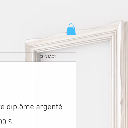
CONTACT
e diplôme argenté
Prix
00 $