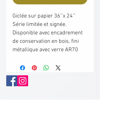
Giclée sur papier 36’’x 24’’
Série limitée et signée.
Disponible avec encadrement
de conservation en bois, fini
métallique avec verre AR70
(protection anti UV et réduction
des reflets);
AUSSI DISPONIBLE AVEC
ENCADREMENT (+350.00$)
VEUILLEZ COMMUNIQUER
AVEC NOUS POUR PLUS
D'INFORMATIONS.