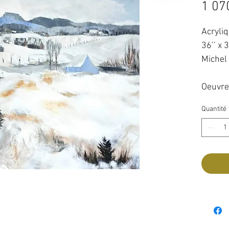
1 07
Acryliq
36’’ x 3
Michel
Oeuvre
noir en
Quantité