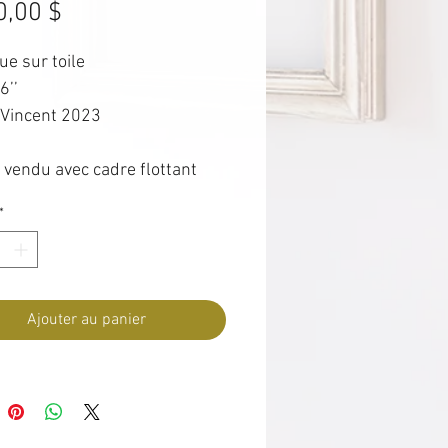
Prix
0,00 $
ue sur toile
6’’
 Vincent 2023
 vendu avec cadre flottant
 bois.
*
Ajouter au panier