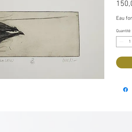
150,
Eau for
Quantité