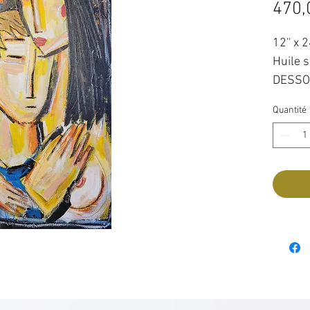
470,
12'' x 2
Huile s
DESSO
Quantité