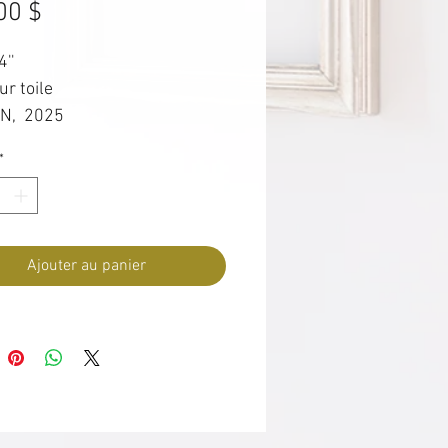
Prix
00 $
4''
ur toile
N, 2025
*
Ajouter au panier